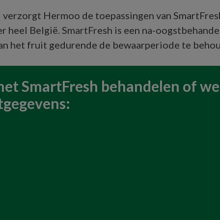
 verzorgt Hermoo de toepassingen van SmartFres
er heel België. SmartFresh is een na-oogstbehande
van het fruit gedurende de bewaarperiode te beho
 met SmartFresh behandelen of wen
tgegevens: 