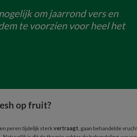
ogelijk om jaarrond vers en
odem te voorzien voor heel het
esh op fruit?
en peren tijdelijk sterk 
vertraagt
, gaan behandelde vruch
tuurlijk is dit de theorie achter de behandeling, we weten 