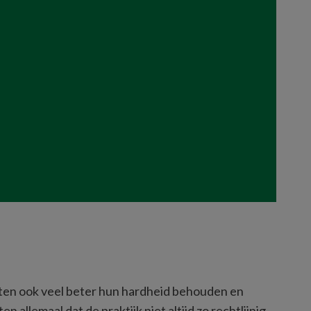
ten ook veel beter hun hardheid behouden en 
allemaal dat de praktijk niet altijd zo rechtlijnig 