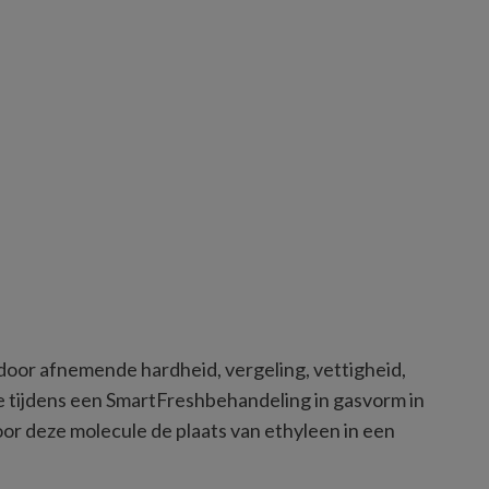
 door afnemende hardheid, vergeling, vettigheid, 
ie tijdens een SmartFreshbehandeling in gasvorm in 
oor deze molecule de plaats van ethyleen in een 