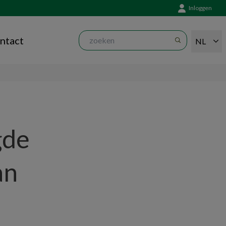
Inloggen
ntact
NL
gde
an