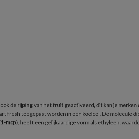
ook de 
rijping 
van het fruit geactiveerd, dit kan je merken
 SmartFresh toegepast worden in een koelcel. De molecule d
(
1-mcp
), heeft een gelijkaardige vorm als ethyleen, waard