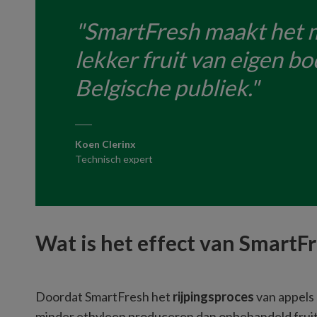
SmartFresh maakt het m
lekker fruit van eigen b
Belgische publiek.
Koen Clerinx
Technisch expert
Wat is het effect van SmartFr
Doordat SmartFresh het 
rijpingsproces 
van appels 
minder ethyleen produceren dan onbehandeld fruit. Na