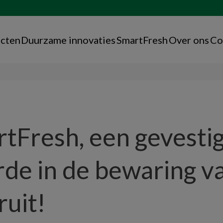
cten
Duurzame innovaties
SmartFresh
Over ons
Co
tFresh, een gevesti
de in de bewaring v
ruit!