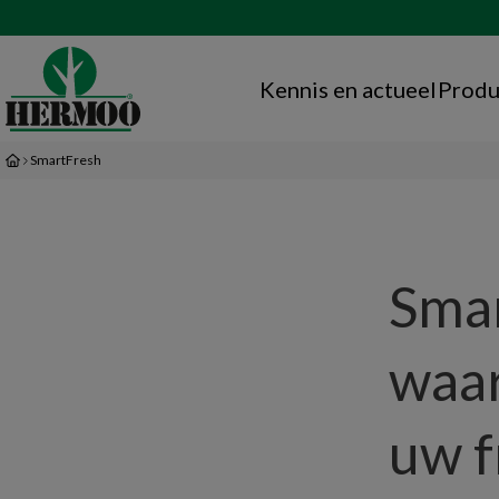
Kennis en actueel
Produ
SmartFresh
Smar
waar
uw f