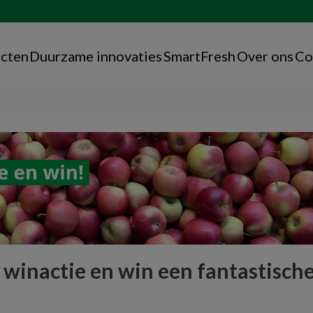
cten
Duurzame innovaties
SmartFresh
Over ons
Co
inactie en win een fantastische 