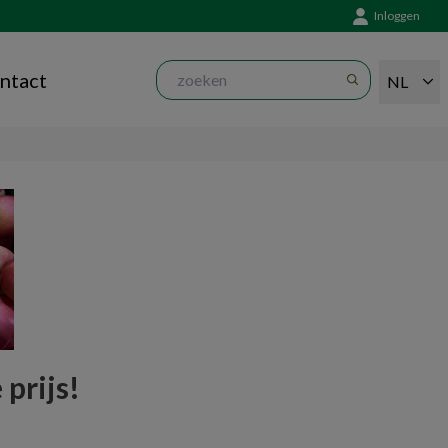
Inloggen
ntact
NL
prijs! 