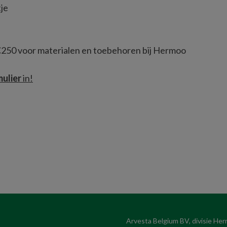
je 
€250 voor materialen en toebehoren bij Hermoo
ulier 
in!