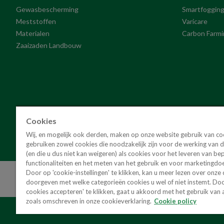
Gewasbescherming
Smartfoggin
Meststoffen
Varicare
Materialen
Carbon Farmi
Zaaizaden Landbouw
Cookies
Wij, en mogelijk ook derden, maken op onze website gebruik van c
gebruiken zowel cookies die noodzakelijk zijn voor de werking van 
(en die u dus niet kan weigeren) als cookies voor het leveren van be
functionaliteiten en het meten van het gebruik en voor marketingdo
Door op 'cookie-instellingen' te klikken, kan u meer lezen over onze
doorgeven met welke categorieën cookies u wel of niet instemt. Door
cookies accepteren' te klikken, gaat u akkoord met het gebruik van a
zoals omschreven in onze cookieverklaring.
Cookie policy