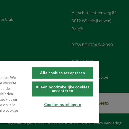
g
Aarschotsesteenweg 84
ng Club
3012 Wilsele (Leuven)
Alle cookies accepteren
hermoo@hermoo.be
ookies. We
de website
Alleen noodzakelijke cookies
paalde
accepteren
eleinden.
 cookies en
Cookie-instellingen
 op 'alle
lle cookies
Algemene gebruiksvoorwaarden
Cookie Policy
Privacy verklaring