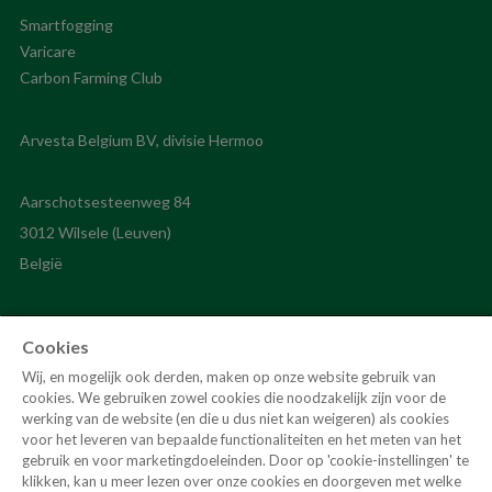
Smartfogging
Varicare
Carbon Farming Club
Aarschotsesteenweg 84
3012 Wilsele (Leuven)
Cookies
Wij, en mogelijk ook derden, maken op onze website gebruik van
cookies. We gebruiken zowel cookies die noodzakelijk zijn voor de
werking van de website (en die u dus niet kan weigeren) als cookies
voor het leveren van bepaalde functionaliteiten en het meten van het
hermoo@hermoo.be
gebruik en voor marketingdoeleinden. Door op 'cookie-instellingen' te
klikken, kan u meer lezen over onze cookies en doorgeven met welke