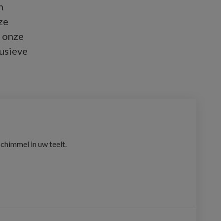
n
ze
 onze
lusieve
schimmel in uw teelt.