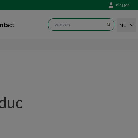
Inloggen
ntact
NL
duc