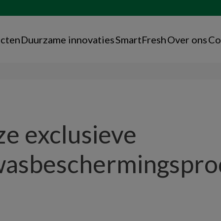
cten
Duurzame innovaties
SmartFresh
Over ons
Co
e exclusieve
asbeschermingspro