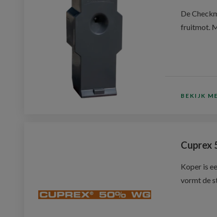
De Checkma
fruitmot. 
BEKIJK M
Cuprex
Koper is ee
vormt de st