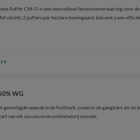
te Puffer CM-O is een innovatieve feromoonverwarring voor de b
Met slechts 2 puffers per hectare boomgaard, bekomt u een efficië
EER
 50% WG
n gevestigde waarde in de fruitteelt, zowel in de gangbare als de b
art van elk succesvol en schimmelvrij seizoen.