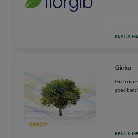
BEKIJK M
Ginko
Ginko is e
goed besc
BEKIJK M