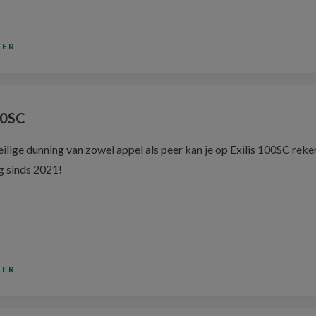
EER
00SC
ilige dunning van zowel appel als peer kan je op Exilis 100SC reke
g sinds 2021!
EER