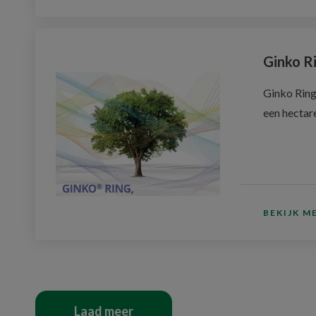
Ginko R
Ginko Ring 
een hectar
BEKIJK M
Laad meer