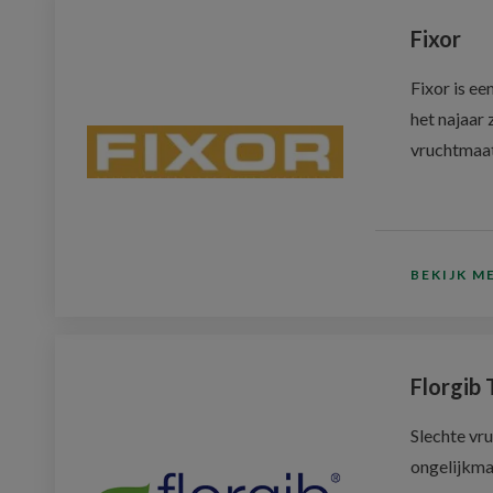
Fixor
Fixor is e
het najaar
vruchtmaat
BEKIJK M
Florgib 
Slechte vr
ongelijkma