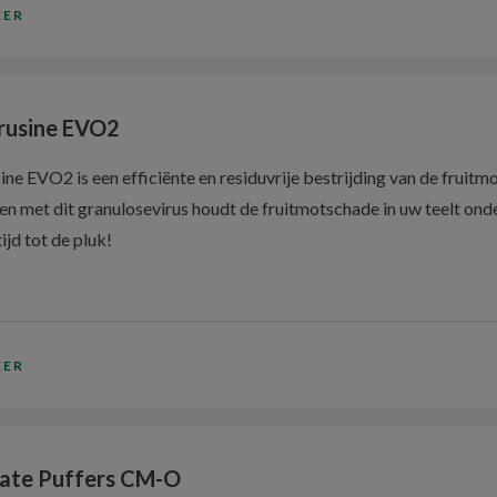
EER
rusine EVO2
ne EVO2 is een efficiënte en residuvrije bestrijding van de fruitmo
en met dit granulosevirus houdt de fruitmotschade in uw teelt onde
jd tot de pluk!
EER
ate Puffers CM-O