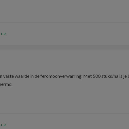
EER
en vaste waarde in de feromoonverwarring. Met 500 stuks/ha is je
hermd.
EER