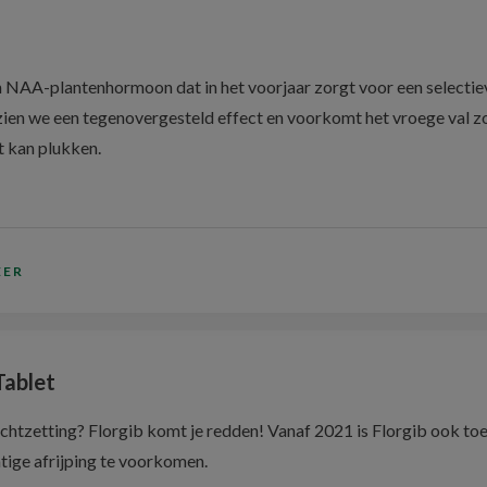
en NAA-plantenhormoon dat in het voorjaar zorgt voor een selectiev
 zien we een tegenovergesteld effect en voorkomt het vroege val z
 kan plukken.
EER
Tablet
uchtzetting? Florgib komt je redden! Vanaf 2021 is Florgib ook toe
tige afrijping te voorkomen.