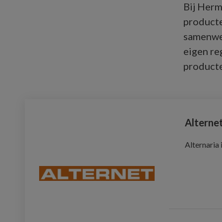
Bij Herm
product
samenwer
eigen re
producte
Alterne
Alternaria 