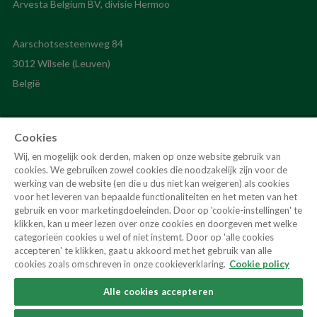
Aarschotsesteenweg 84
3012 Wilsele (Leuven)
Cookies
Wij, en mogelijk ook derden, maken op onze website gebruik van
cookies. We gebruiken zowel cookies die noodzakelijk zijn voor de
werking van de website (en die u dus niet kan weigeren) als cookies
voor het leveren van bepaalde functionaliteiten en het meten van het
hermoo@hermoo.be
gebruik en voor marketingdoeleinden. Door op 'cookie-instellingen' te
klikken, kan u meer lezen over onze cookies en doorgeven met welke
categorieën cookies u wel of niet instemt. Door op 'alle cookies
Volg ons
accepteren' te klikken, gaat u akkoord met het gebruik van alle
cookies zoals omschreven in onze cookieverklaring.
Cookie policy
Alle cookies accepteren