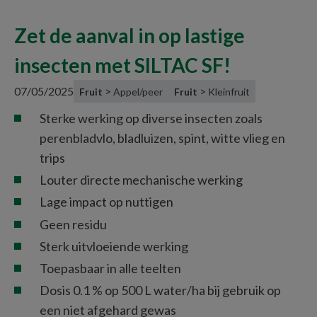
Zet de aanval in op lastige
insecten met SILTAC SF!
07/05/2025
>
>
Fruit
Appel/peer
Fruit
Kleinfruit
Sterke werking op diverse insecten zoals 
perenbladvlo, bladluizen, spint, witte vlieg en 
trips
Louter directe mechanische werking
Lage impact op nuttigen
Geen residu
Sterk uitvloeiende werking
Toepasbaar in alle teelten
Dosis 0.1 % op 500 L water/ha bij gebruik op 
een niet afgehard gewas