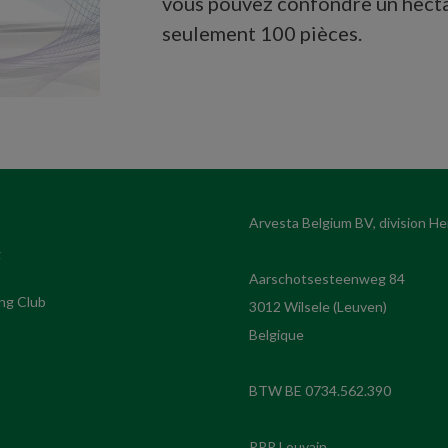
vous pouvez confondre un hecta
seulement 100 pièces.
g
Aarschotsesteenweg 84
ng Club
3012 Wilsele (Leuven)