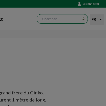
Se connecter
ct
FR
grand frère du Ginko.
urent 1 mètre de long,